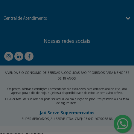
Central de Atendimento
Nossas redes sociais
A VENDA E O CONSUMO DE BEBIDAS ALCOÓLICAS SÃO PROIBIDOS PARA MENORES
DE 18 ANOS.
Os preços, ofertas e condições apresentados são exclusivos para compras online e válidos
apenas para o dia de hoje, sujeitos à disponibilidade de estoque sem aviso prévio.
O valor total da sua compra pode ser reduzido em função de produtos pesáveis ou da falta
de algum item.
Jaú Serve Supermercados
SUPERMERCADOS JAU SERVE LTDA. CNPJ: 03.640.467/0038-86