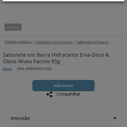
8 fotos
Higiene e beleza
Cuidados com o corpo
Sabonete em barra
Sabonete em Barra Hidratante Erva-Doce &
Óleos Nivea Pacote 85g
Nivea
EAN: 4005900521934
Add
Product
to
Adicionar
Actions
cart
Compartilhar
options
Additional
Information
Descrição