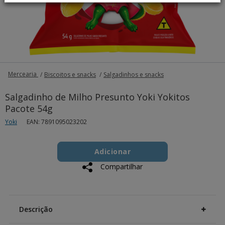
Mercearia
Biscoitos e snacks
Salgadinhos e snacks
Salgadinho de Milho Presunto Yoki Yokitos
Pacote 54g
Yoki
EAN: 7891095023202
Add
Product
to
Adicionar
Actions
cart
Compartilhar
options
Additional
Information
Descrição