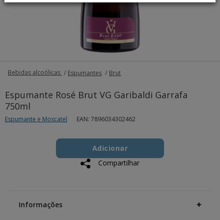
Bebidas alcoólicas
Espumantes
Brut
Espumante Rosé Brut VG Garibaldi Garrafa
750ml
Espumante e Moscatel
EAN: 7896034302462
Add
Product
to
Adicionar
Actions
cart
Compartilhar
options
Additional
Information
Informações