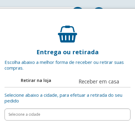
Entrar
Energético Energy Monster Lata 473ml
Entrega ou retirada
Monster
EAN: 7898938890014
Escolha abaixo a melhor forma de receber ou retirar suas
compras.
Adicionar aos favoritos
Retirar na loja
Receber em casa
Compartilha
Selecione abaixo a cidade, para efetuar a retirada do seu
pedido
Add
Product
to
Adicionar
Actions
cart
options