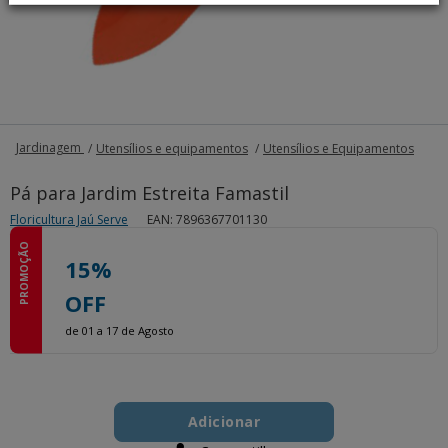
Jardinagem
Utensílios e equipamentos
Utensílios e Equipamentos
Pá para Jardim Estreita Famastil
Floricultura Jaú Serve
EAN: 7896367701130
PROMOÇÃO
15%
OFF
de 01 a 17 de Agosto
Add
Product
to
Adicionar
Actions
cart