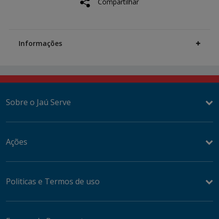
Compartilhar
options
Additional
Information
Informações
Sobre o Jaú Serve
Ações
Politicas e Termos de uso