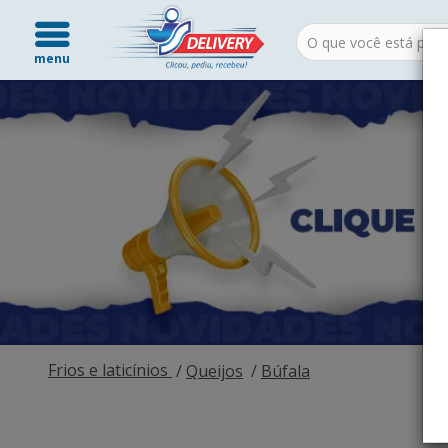
menu
Frios e laticínios
Queijos
Búfala