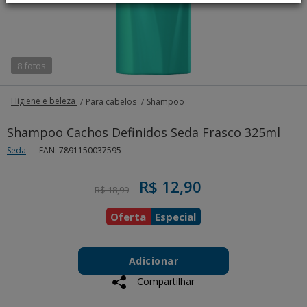
8 fotos
Higiene e beleza
Para cabelos
Shampoo
Shampoo Cachos Definidos Seda Frasco 325ml
Seda
EAN: 7891150037595
Price reduced from
to
R$ 12,90
R$ 18,99
Oferta
Especial
Add
Product
to
Adicionar
Actions
cart
Compartilhar
options