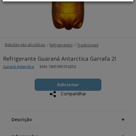
Bebidas não alcoólicas
Refrigerantes
Tradicionais
Refrigerante Guaraná Antarctica Garrafa 2l
Guraná Antarctica
EAN: 7891991010252
Add
Product
to
Adicionar
Actions
cart
Compartilhar
options
Additional
Information
Descrição