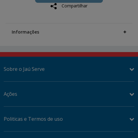
cart
Compartilhar
options
Additional
Information
Informações
Sobre o Jaú Serve
Ações
Politicas e Termos de uso