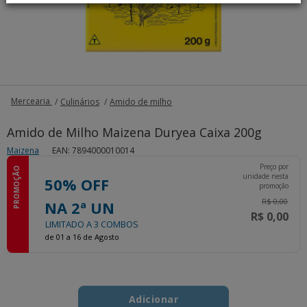
Mercearia
Culinários
Amido de milho
Amido de Milho Maizena Duryea Caixa 200g
Maizena
EAN: 7894000010014
Preço por
PROMOÇÃO
unidade nesta
50% OFF
promoção
R$ 0,00
NA 2ª UN
R$ 0,00
LIMITADO A 3 COMBOS
de 01 a 16 de Agosto
Add
Product
to
Adicionar
Actions