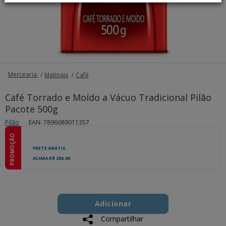
Mercearia
Matinais
Café
Café Torrado e Moído a Vácuo Tradicional Pilão
Pacote 500g
Pilão
EAN: 7896089011357
PROMOÇÃO
FRETE GRÁTIS
ACIMA R$ 250,00
Add
Product
to
Adicionar
Actions
cart
Compartilhar