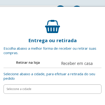
Entrar
Cerveja Amber Lager Puro Malte Caramelo Baden B
Entrega ou retirada
Baden Baden
EAN: 7898230716982
Escolha abaixo a melhor forma de receber ou retirar suas
compras.
Adicionar aos favoritos
Retirar na loja
Receber em casa
Compartilha
Selecione abaixo a cidade, para efetuar a retirada do seu
pedido
Add
Product
to
Adicionar
Actions
cart
options