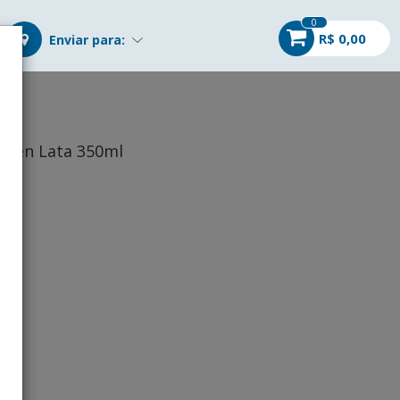
0
R$ 0,00
Enviar para:
aden Lata 350ml
r