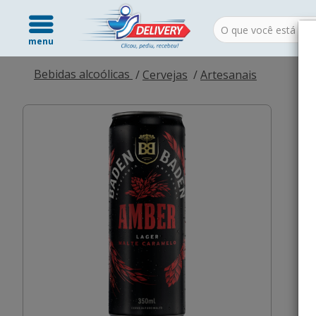
menu
Bebidas alcoólicas
Cervejas
Artesanais