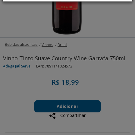
Bebidas alcoólicas
Vinhos
Brasil
Vinho Tinto Suave Country Wine Garrafa 750ml
Adega Jaú Serve
EAN: 7891141024573
R$ 18,99
Add
Product
to
Adicionar
Actions
cart
Compartilhar
options
Additional