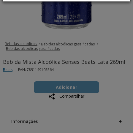
Bebidas alcoólicas
Bebidas alcoólicas gaseificadas
Bebidas alcoólicas gaseificadas
Bebida Mista Alcoólica Senses Beats Lata 269ml
Beats
EAN: 7891149105564
Add
Product
to
Adicionar
Actions
cart
Compartilhar
options
Additional
Information
Informações