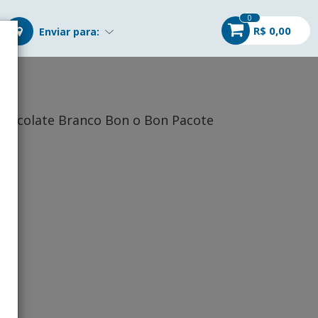
0
R$ 0,00
Enviar para:
 Chocolate Branco Bon o Bon Pacote
r