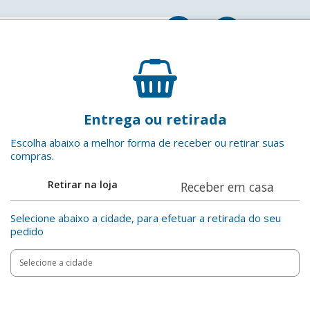
Entrar
 wafer
Biscoito Choco Biscuit Recheio Beijinho Cobertura
Entrega ou retirada
76g
Escolha abaixo a melhor forma de receber ou retirar suas
Bon o Bon
EAN: 7898142866928
compras.
Retirar na loja
Receber em casa
Adicionar aos favoritos
Selecione abaixo a cidade, para efetuar a retirada do seu
Compartilha
pedido
Add
Product
to
Adicionar
Actions
cart
options