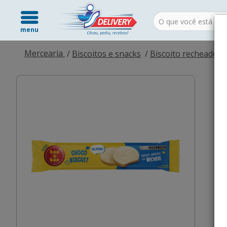
menu
Mercearia
Biscoitos e snacks
Biscoito recheado e