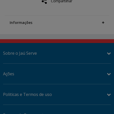
Compartilhar
options
Additional
Information
Informações
Sobre o Jaú Serve
Ações
Politicas e Termos de uso