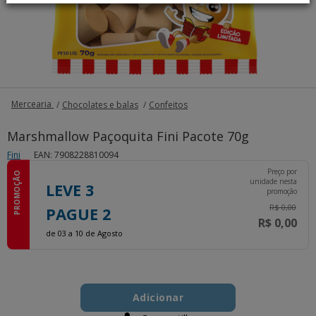
Mercearia
Chocolates e balas
Confeitos
Marshmallow Paçoquita Fini Pacote 70g
Fini
EAN: 7908228810094
Preço por
PROMOÇÃO
unidade nesta
LEVE 3
promoção
R$ 0,00
PAGUE 2
R$ 0,00
de 03 a 10 de Agosto
Add
Product
to
Adicionar
Actions
cart