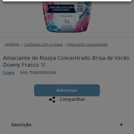
Limpeza
Cuidados com a roupa
Amaciante concentrado
Amaciante de Roupa Concentrado Brisa de Verão
Downy Frasco 1l
Downy
EAN: 7506339332643
Add
Product
to
Adicionar
Actions
cart
Compartilhar
options
Additional
Information
Descrição