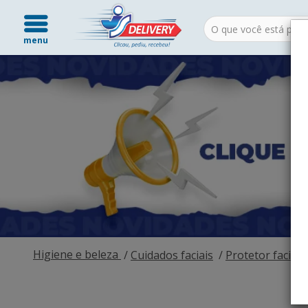
menu
Higiene e beleza
Cuidados faciais
Protetor facial