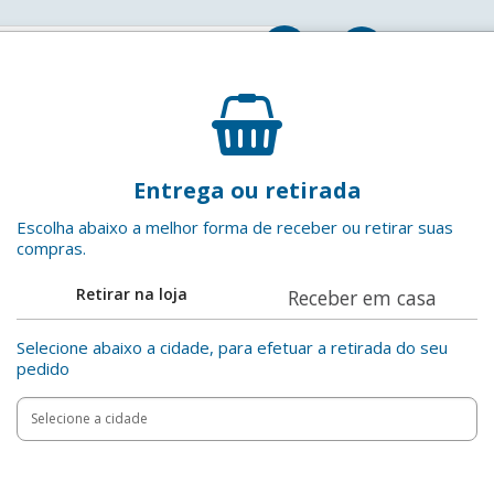
Entrar
Couro Suíno Salgado aprox. 350g
Entrega ou retirada
Espanha
EAN: 7800
Escolha abaixo a melhor forma de receber ou retirar suas
compras.
Adicionar aos favoritos
Retirar na loja
Receber em casa
Compartilha
Selecione abaixo a cidade, para efetuar a retirada do seu
pedido
Add
Product
to
Adicionar
Actions
cart
options