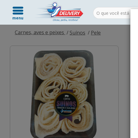
menu
Carnes, aves e peixes
Suínos
Pele