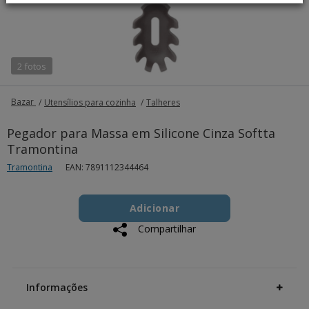
2 fotos
Bazar
Utensílios para cozinha
Talheres
Pegador para Massa em Silicone Cinza Softta
Tramontina
Tramontina
EAN: 7891112344464
Add
Product
to
Adicionar
Actions
cart
Compartilhar
options
Additional
Information
Informações