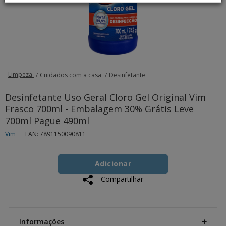
Limpeza
Cuidados com a casa
Desinfetante
Desinfetante Uso Geral Cloro Gel Original Vim
Frasco 700ml - Embalagem 30% Grátis Leve
700ml Pague 490ml
Vim
EAN: 7891150090811
Add
Product
to
Adicionar
Actions
cart
Compartilhar
options
Additional
Information
Informações