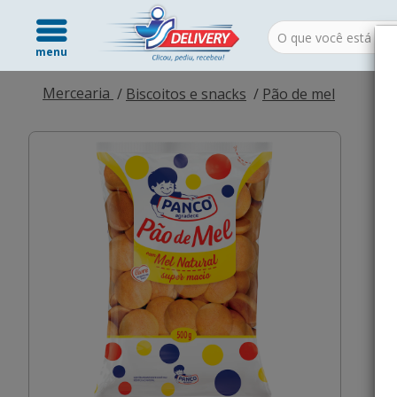
menu
Mercearia
Biscoitos e snacks
Pão de mel