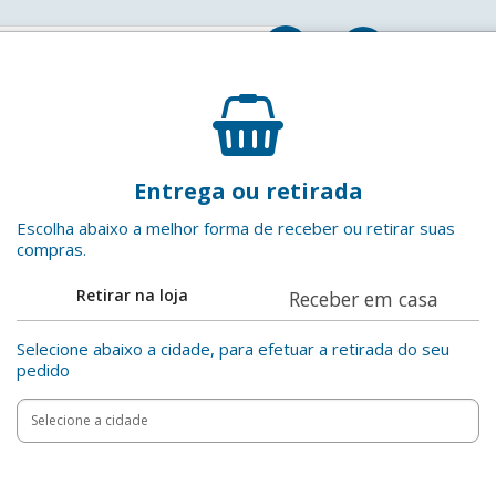
Entrar
Pão de Mel Panco Pacote 500g
Entrega ou retirada
Panco
EAN: 7891203021304
Escolha abaixo a melhor forma de receber ou retirar suas
compras.
Adicionar aos favoritos
Retirar na loja
Receber em casa
Compartilha
Selecione abaixo a cidade, para efetuar a retirada do seu
pedido
Add
Product
to
Adicionar
Actions
cart
options