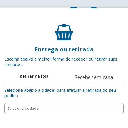
Entrar
Bebida à Base de Soja Morango Ades Caixa 200ml
Entrega ou retirada
Ades
EAN: 7894900087093
Escolha abaixo a melhor forma de receber ou retirar suas
compras.
Adicionar aos favoritos
Retirar na loja
Receber em casa
Compartilha
Selecione abaixo a cidade, para efetuar a retirada do seu
pedido
Add
Product
to
Adicionar
Actions
cart
options