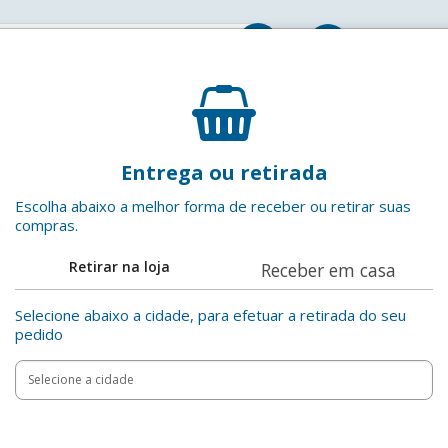
Entrar
Chá Verde Limão Zero Açúcar Natural Tea Caixa 1l
Entrega ou retirada
In Natura
EAN: 7896000595607
Escolha abaixo a melhor forma de receber ou retirar suas
compras.
Adicionar aos favoritos
Retirar na loja
Receber em casa
Compartilha
Selecione abaixo a cidade, para efetuar a retirada do seu
pedido
Add
Product
to
Adicionar
Actions
cart
options