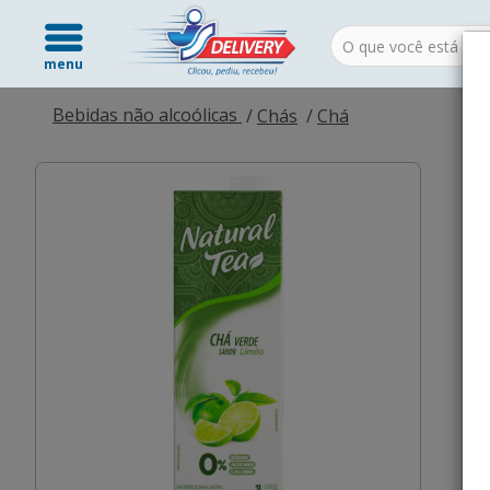
menu
Bebidas não alcoólicas
Chás
Chá