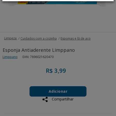
Limpeza
Cuidados com a cozinha
Esponjas e lã de aço
Esponja Antiaderente Limppano
Limppano
EAN: 7896021620470
R$ 3,99
Add
Product
to
Adicionar
Actions
cart
Compartilhar
options
Additional