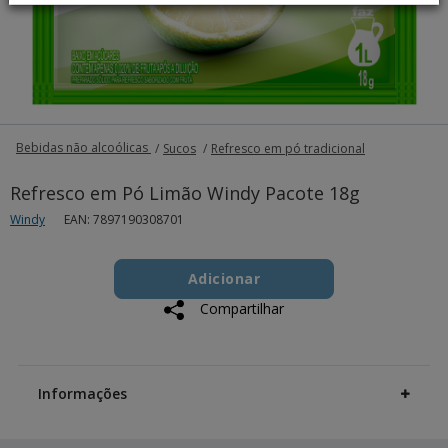
Bebidas não alcoólicas
Sucos
Refresco em pó tradicional
Refresco em Pó Limão Windy Pacote 18g
Windy
EAN: 7897190308701
Add
Product
to
Adicionar
Actions
cart
Compartilhar
options
Additional
Information
Informações