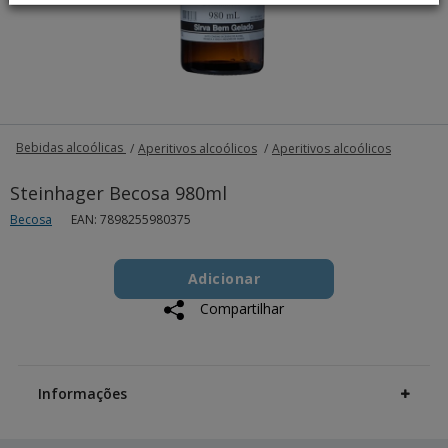
Bebidas alcoólicas
Aperitivos alcoólicos
Aperitivos alcoólicos
Steinhager Becosa 980ml
Becosa
EAN: 7898255980375
Add
Product
to
Adicionar
Actions
cart
Compartilhar
options
Additional
Information
Informações