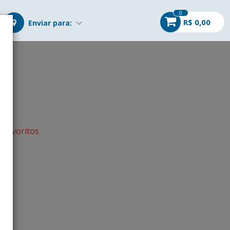
0
R$ 0,00
Enviar para:
s favoritos
r