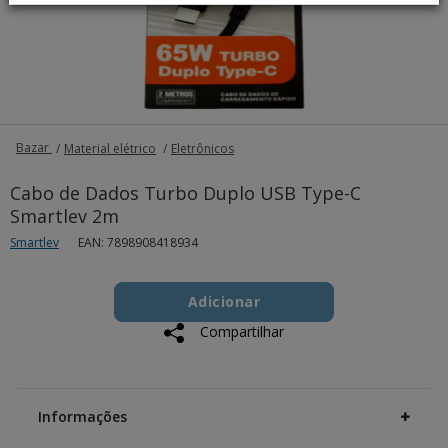
Bazar
Material elétrico
Eletrônicos
Cabo de Dados Turbo Duplo USB Type-C
Smartlev 2m
Smartlev
EAN: 7898908418934
Add
Product
to
Adicionar
Actions
cart
Compartilhar
options
Additional
Information
Informações