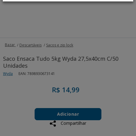
Bazar
Descartáveis
Sacos e zip lock
Saco Ensaca Tudo 5kg Wyda 27,5x40cm C/50
Unidades
Wyda
EAN: 7898930673141
R$ 14,99
Add
Product
to
Adicionar
Actions
cart
Compartilhar
options