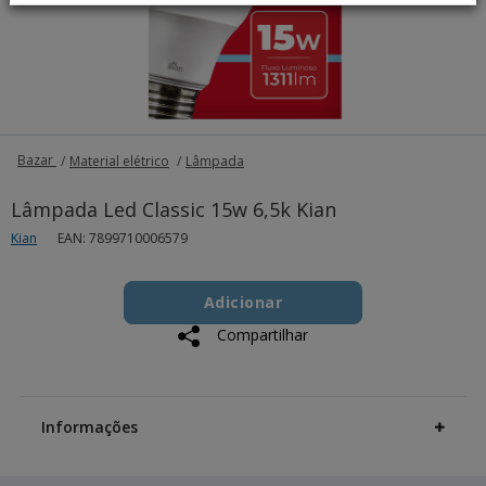
Bazar
Material elétrico
Lâmpada
Lâmpada Led Classic 15w 6,5k Kian
Kian
EAN: 7899710006579
Add
Product
to
Adicionar
Actions
cart
Compartilhar
options
Additional
Information
Informações