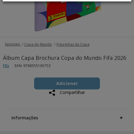
Sazonais
Copa do Mundo
Figurinhas da Copa
Álbum Capa Brochura Copa do Mundo Fifa 2026
Fifa
EAN: 9786555165753
Add
Product
to
Adicionar
Actions
cart
Compartilhar
options
Additional
Information
Informações