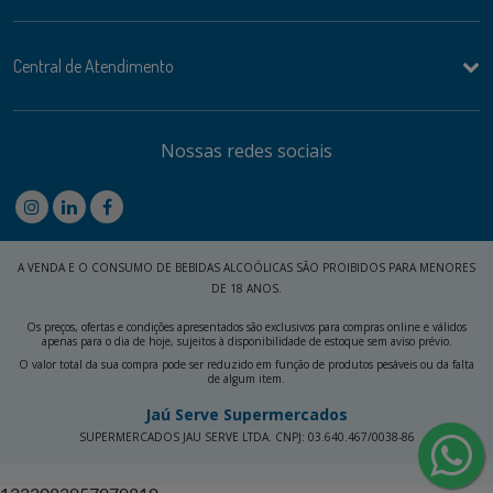
Central de Atendimento
Nossas redes sociais
A VENDA E O CONSUMO DE BEBIDAS ALCOÓLICAS SÃO PROIBIDOS PARA MENORES
DE 18 ANOS.
Os preços, ofertas e condições apresentados são exclusivos para compras online e válidos
apenas para o dia de hoje, sujeitos à disponibilidade de estoque sem aviso prévio.
O valor total da sua compra pode ser reduzido em função de produtos pesáveis ou da falta
de algum item.
Jaú Serve Supermercados
SUPERMERCADOS JAU SERVE LTDA. CNPJ: 03.640.467/0038-86