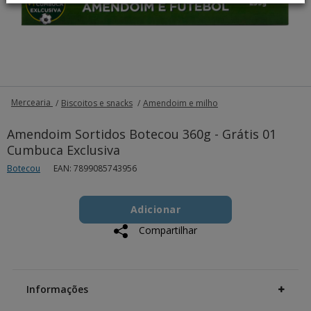
Mercearia
Biscoitos e snacks
Amendoim e milho
Amendoim Sortidos Botecou 360g - Grátis 01
Cumbuca Exclusiva
Botecou
EAN: 7899085743956
Add
Product
to
Adicionar
Actions
cart
Compartilhar
options
Additional
Information
Informações