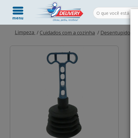
menu
Limpeza
Cuidados com a cozinha
Desentupidores 