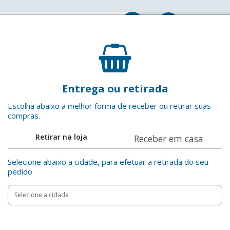
Entrar
de pia
Desentupidor de Pia Sanches
Entrega ou retirada
Sanches
EAN: 7898649070828
Escolha abaixo a melhor forma de receber ou retirar suas
compras.
Adicionar aos favoritos
Retirar na loja
Receber em casa
Compartilha
Selecione abaixo a cidade, para efetuar a retirada do seu
pedido
Add
Product
to
Adicionar
Actions
cart
options