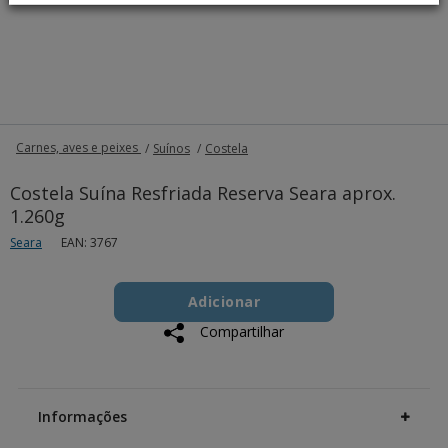
Carnes, aves e peixes
Suínos
Costela
Costela Suína Resfriada Reserva Seara aprox.
1.260g
Seara
EAN: 3767
Add
Product
to
Adicionar
Actions
cart
Compartilhar
options
Additional
Information
Informações