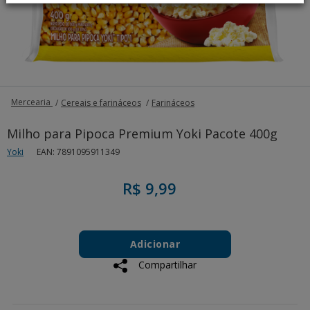
Mercearia
Cereais e farináceos
Farináceos
Milho para Pipoca Premium Yoki Pacote 400g
Yoki
EAN: 7891095911349
R$ 9,99
Add
Product
to
Adicionar
Actions
cart
Compartilhar
options
Additional