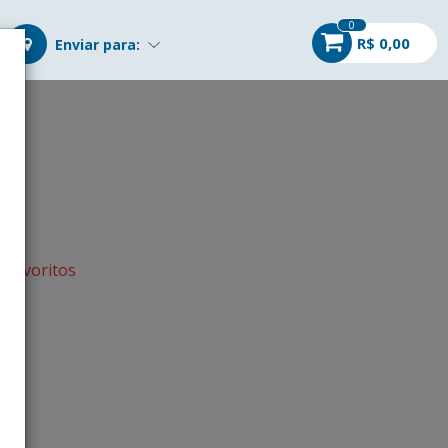
0
R$ 0,00
Enviar para:
s favoritos
r