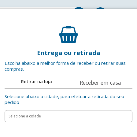
Entrar
Cerveja Crystal Lata 350ml
Entrega ou retirada
Crystal
EAN: 7896257020037
Escolha abaixo a melhor forma de receber ou retirar suas
compras.
Price reduced from
to
R$ 2,89
R$ 2,29
20%
Retirar na loja
Receber em casa
Adicionar ao
Selecione abaixo a cidade, para efetuar a retirada do seu
Compartilha
pedido
Oferta
Cliente Plus
Add
Product
to
Adicionar
Actions
cart