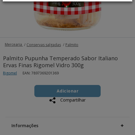
Mercearia
Conservas salgadas
Palmito
Palmito Pupunha Temperado Sabor Italiano
Ervas Finas Rigomel Vidro 300g
Rigomel
EAN: 7897369201369
Add
Product
to
Adicionar
Actions
cart
Compartilhar
options
Additional
Information
Informações