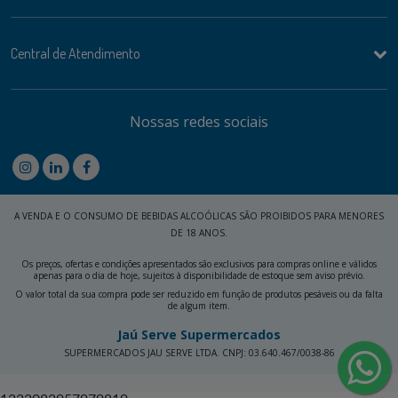
Central de Atendimento
Nossas redes sociais
A VENDA E O CONSUMO DE BEBIDAS ALCOÓLICAS SÃO PROIBIDOS PARA MENORES
DE 18 ANOS.
Os preços, ofertas e condições apresentados são exclusivos para compras online e válidos
apenas para o dia de hoje, sujeitos à disponibilidade de estoque sem aviso prévio.
O valor total da sua compra pode ser reduzido em função de produtos pesáveis ou da falta
de algum item.
Jaú Serve Supermercados
SUPERMERCADOS JAU SERVE LTDA. CNPJ: 03.640.467/0038-86