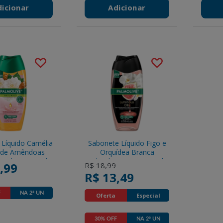
dicionar
Adicionar
Líquido Camélia
Sabonete Líquido Figo e
 de Amêndoas
Orquídea Branca
molive Naturals
Palmolive Luminous Oils
,99
Price reduced from
to
R$ 18,99
o Deslumbrante
Sensação Refrescante
R$ 13,49
sco 250ml
Frasco 250ml
Promotions
F
NA 2ª UN
Oferta
Especial
Promotions
30% OFF
NA 2ª UN