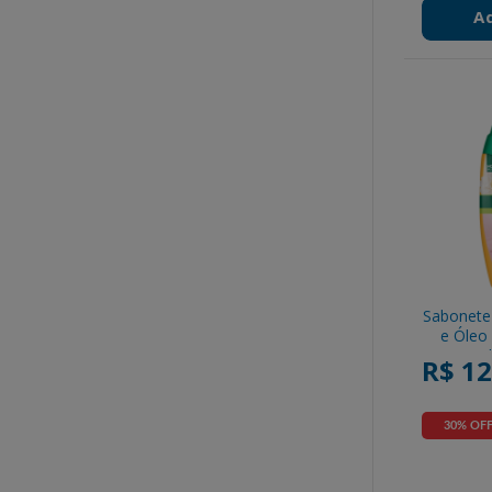
A
Sabonete 
e Óleo
Doce Pal
R$ 12
Nutriçã
Fra
30% OF