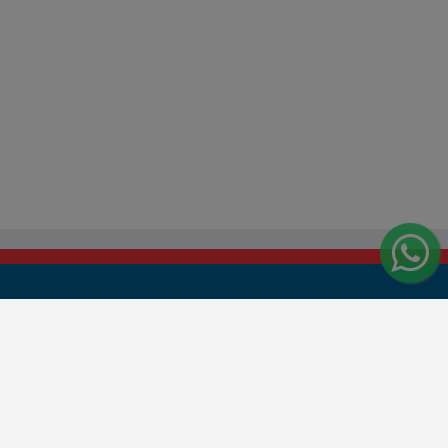
Central de Atendimento
Segunda à sexta:
7h00 às 11h15 e 13h30 às 17h20
SAC: 0800 015 4600
WhatsApp: (14) 99856-6999
www.jauservesupermercados.com.br/sac/