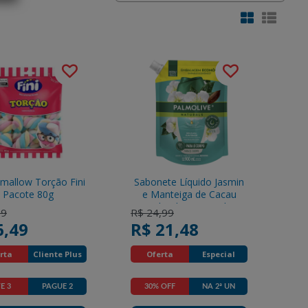
mallow Torção Fini
Sabonete Líquido Jasmin
Pacote 80g
e Manteiga de Cacau
Palmolive Naturals
reduced from
to
Price reduced from
to
99
R$ 24,99
Suavidade Delicada Sachê
6,49
R$ 21,48
900ml Refil Econômico
rta
Cliente Plus
Oferta
Especial
Promotions
Promotions
E 3
PAGUE 2
30% OFF
NA 2ª UN