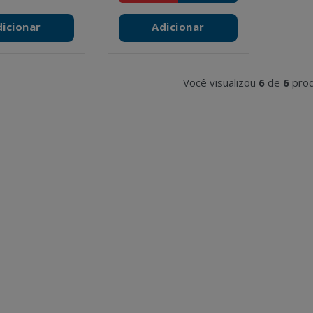
dicionar
Adicionar
Você visualizou
6
de
6
prod