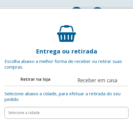
Entrar
Orquídea Phalaenopsis Mini Pote 09
Entrega ou retirada
Floricultura Jaú Serve
EAN: 7890291339797
Escolha abaixo a melhor forma de receber ou retirar suas
compras.
Adicionar aos favoritos
Retirar na loja
Receber em casa
Compartilha
Selecione abaixo a cidade, para efetuar a retirada do seu
pedido
PROMOÇÃO
Add
15%
Product
to
Adicionar
OFF
Actions
cart
de 01 a 17 de A
options