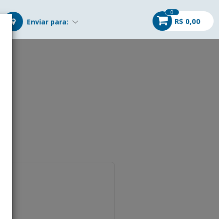
0
R$ 0,00
Enviar para:
r
gosto