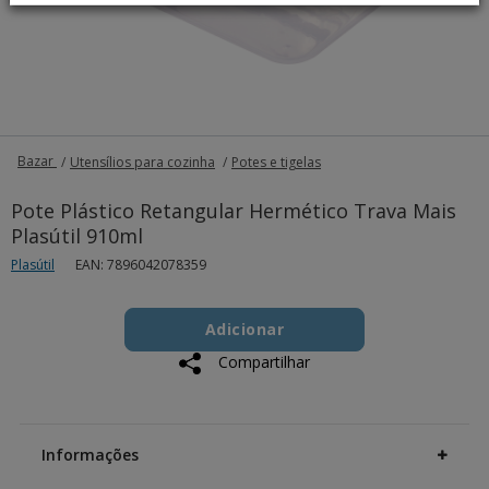
Bazar
Utensílios para cozinha
Potes e tigelas
Pote Plástico Retangular Hermético Trava Mais
Plasútil 910ml
Plasútil
EAN: 7896042078359
Add
Product
to
Adicionar
Actions
cart
Compartilhar
options
Additional
Information
Informações