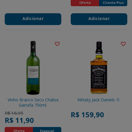
Oferta
Cliente Plus
Adicionar
Adicionar
Vinho Branco Seco Chalise
Whisky Jack Daniels 1l
Garrafa 750ml
Price reduced from
to
R$ 159,90
R$ 16,95
R$ 11,90
Oferta
Especial