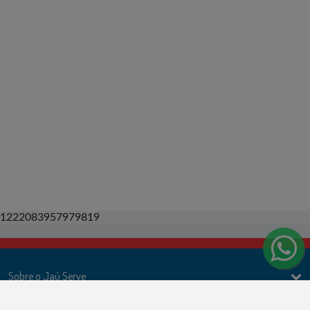
1222083957979819
Sobre o Jaú Serve