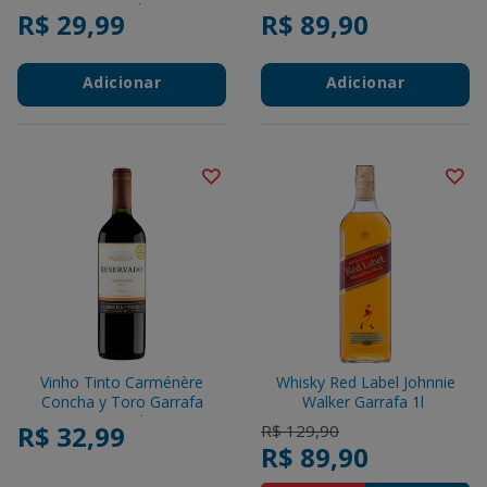
750ml
R$ 29,99
R$ 89,90
Adicionar
Adicionar
Vinho Tinto Carménère
Whisky Red Label Johnnie
Concha y Toro Garrafa
Walker Garrafa 1l
750ml
R$ 32,99
Price reduced from
to
R$ 129,90
R$ 89,90