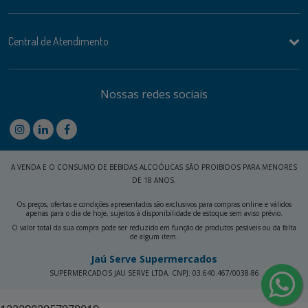
Central de Atendimento
Nossas redes sociais
A VENDA E O CONSUMO DE BEBIDAS ALCOÓLICAS SÃO PROIBIDOS PARA MENORES
DE 18 ANOS.
Os preços, ofertas e condições apresentados são exclusivos para compras online e válidos
apenas para o dia de hoje, sujeitos à disponibilidade de estoque sem aviso prévio.
O valor total da sua compra pode ser reduzido em função de produtos pesáveis ou da falta
de algum item.
Jaú Serve Supermercados
SUPERMERCADOS JAU SERVE LTDA. CNPJ: 03.640.467/0038-86